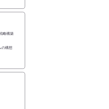
戦略構築
ムの構想