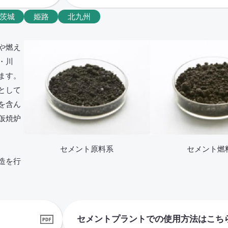
茨城
姫路
北九州
や燃え
・川
ます。
として
を含ん
仮焼炉
セメント原料系
セメント燃
造を行
セメントプラントでの使用方法はこち