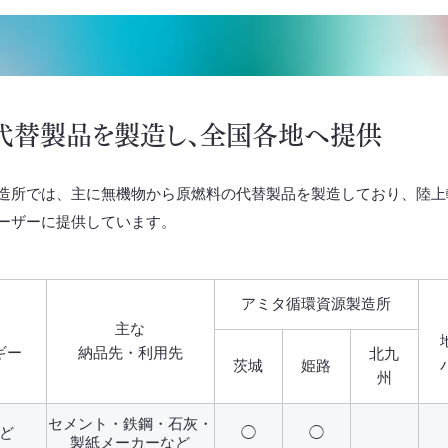
代替製品を製造し、全国各地へ提供
造所では、主に無機物から原燃料の代替製品を製造しており、陸上
ーザーに提供しています。
アミタ循環資源製造所
主な
ギー
納品先・利用先
北九
茨城
姫路
州
セメント・鉄鋼・石灰・
ど
◯
◯
製紙メーカーなど