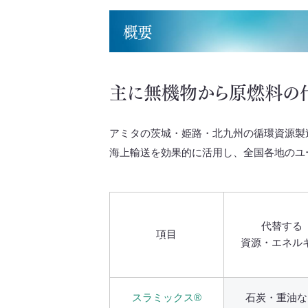
概要
主に無機物から原燃料の
アミタの茨城・姫路・北九州の循環資源製
海上輸送を効果的に活用し、全国各地のユ
代替する
項目
資源・エネル
スラミックス®
石炭・重油な