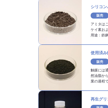
シリコン
販売
アミタは
ケイ素お
用途：鉄
使用済み
販売
触媒には
然油脂か
業の過程
再生グリ
販売