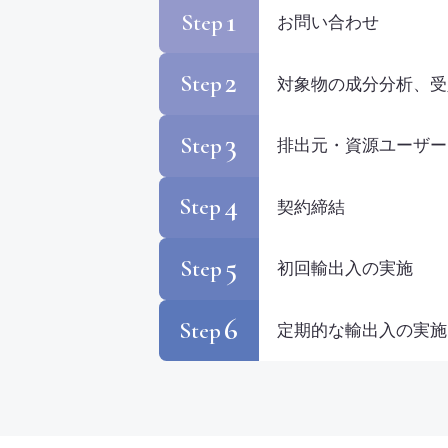
1
Step
お問い合わせ
2
Step
対象物の成分分析、受
3
Step
排出元・資源ユーザー
4
Step
契約締結
5
Step
初回輸出入の実施
6
Step
定期的な輸出入の実施