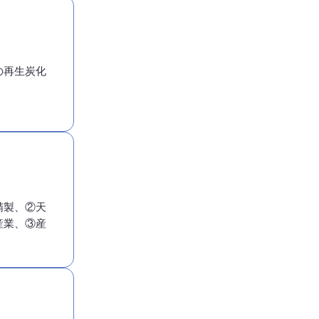
の再生炭化
精製、②天
産業、③産