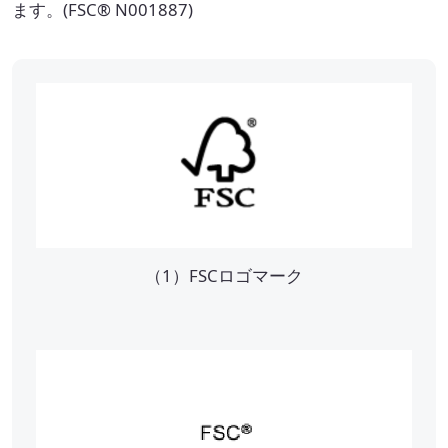
ます。(FSC® N001887)
取扱可能な廃棄物一覧
リサイクル実績
循環資源製造所拠点一覧
処理委託先の選定
サステナブル調達支援サービス
見える化サービス
（1）FSCロゴマーク
サステナブルBPOサービス
生産工場・プロセス向けソリューション
サステナビリティ教育・研修