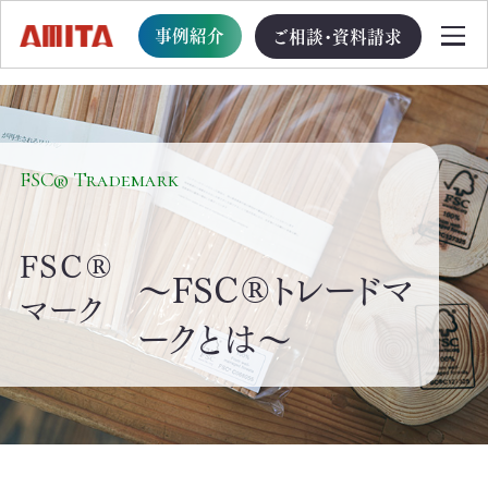
事例紹介
ご相談・資料請求
TOP
FSC® Trademark
サービス一覧
FSC®
～FSC®トレードマ
サステナブル経営への移行支援
マーク
ークとは～
TOP
循環型事業創出プログラム
ビジョン・戦略・計画策定支援