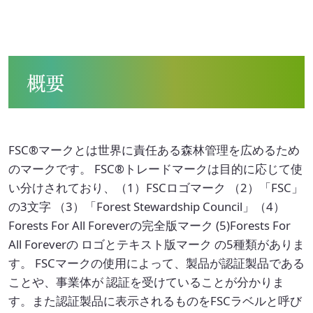
イニシアチブ対応/情報開示支援
サーキュラーエコノミー
カーボンニュートラル
概要
ネイチャーポジティブ
サステナビリティ教育・研修
FSC®マークとは世界に責任ある森林管理を広めるため
のマークです。 FSC®トレードマークは目的に応じて使
循環資源（サーキュラーマテリアル）製造
い分けされており、（1）FSCロゴマーク （2）「FSC」
TOP
の3文字 （3）「Forest Stewardship Council」（4）
Forests For All Foreverの完全版マーク (5)Forests For
ゼロワン
スマートファクトリー
ZEROⅠ
All Foreverの ロゴとテキスト版マーク の5種類がありま
す。 FSCマークの使用によって、製品が認証製品である
産業廃棄物の100%リサイクル｜独自技術
ことや、事業体が 認証を受けていることが分かりま
す。また認証製品に表示されるものをFSCラベルと呼び
リサイクル製品と製造フロー