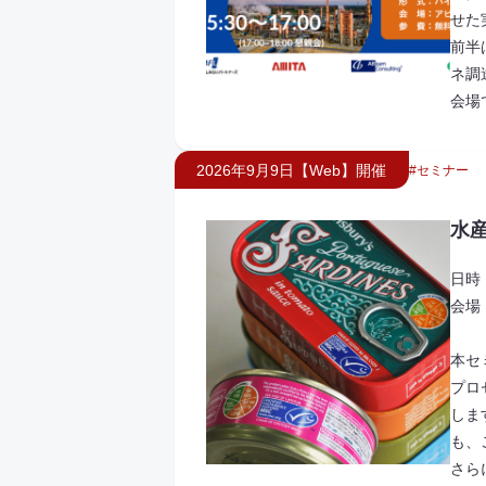
せた
前半
ネ調達
会場
2026年9月9日【Web】開催
セミナー
水産
日時：
会場
本セ
プロ
しま
も、
さら