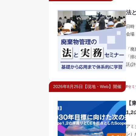
法
日時：
会場
「廃
「排
託(
2026年8月25日【現地・Web】開催
セミ
【東
1,
アミ
ン）