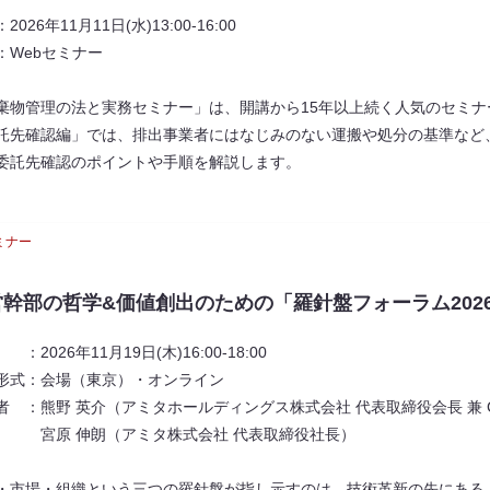
2026年11月11日(水)13:00‐16:00
：Webセミナー
棄物管理の法と実務セミナー」は、開講から15年以上続く人気のセミナ
託先確認編」では、排出事業者にはなじみのない運搬や処分の基準など
委託先確認のポイントや手順を解説します。
ミナー
営幹部の哲学&価値創出のための「羅針盤フォーラム2026
：​2026年11月19日(木)16:00-18:00
形式：会場（東京）・オンライン
者 ：熊野 英介（アミタホールディングス株式会社 ​代表取締役会長 兼 
 伸朗（アミタ株式会社 代表取締役社長）
・市場・組織という三つの羅針盤が指し示すのは、技術革新の先にある