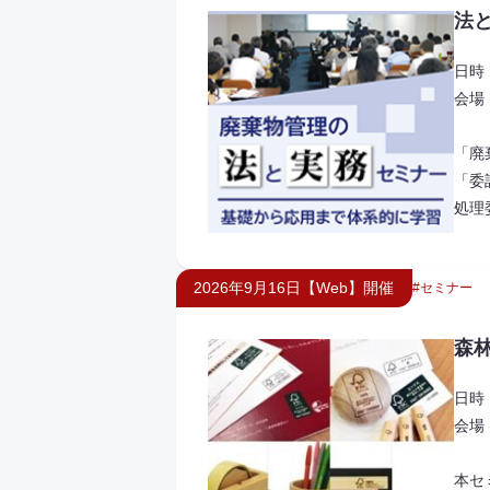
法
日時：
会場
「廃
「委
処理
2026年9月16日【Web】開催
セミナー
森林
日時：
会場
本セ