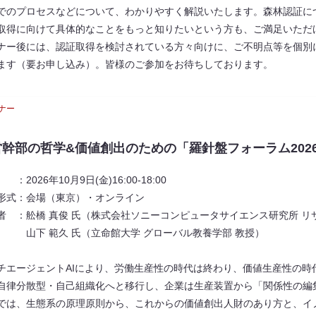
でのプロセスなどについて、わかりやすく解説いたします。森林認証に
取得に向けて具体的なことをもっと知りたいという方も、ご満足いただ
ナー後には、認証取得を検討されている方々向けに、ご不明点等を個別
ます（要お申し込み）。皆様のご参加をお待ちしております。
ナー
営幹部の哲学&価値創出のための「羅針盤フォーラム2026
：​2026年10月9日(金)16:00-18:00
形式：会場（東京）・オンライン
者 ：舩橋 真俊 氏（株式会社ソニーコンピュータサイエンス研究所 リ
 範久 氏（立命館大学 グローバル教養学部 教授）
チエージェントAIにより、労働生産性の時代は終わり、価値生産性の時
自律分散型・自己組織化へと移行し、企業は生産装置から「関係性の編
では、生態系の原理原則から、これからの価値創出人財のあり方と、イ