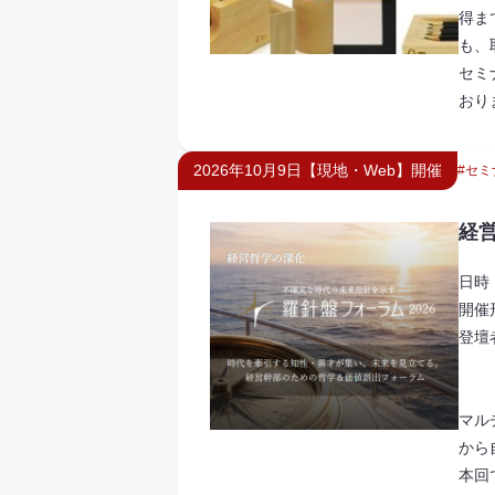
得ま
も、
セミ
おり
2026年10月9日【現地・Web】開催
セミ
経
日時 
開催
登壇
山下
マル
から
本回