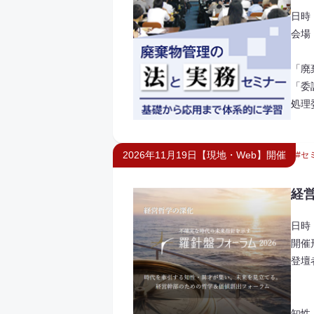
日時：
会場
「廃
「委
処理
2026年11月19日【現地・Web】開催
セ
経
日時 
開催
登壇
宮原
知性