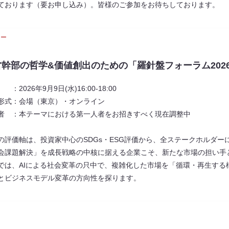
ております（要お申し込み）。皆様のご参加をお待ちしております。
ナー
営幹部の哲学&価値創出のための「羅針盤フォーラム2026
：​2026年9月9日(水)16:00-18:00
形式：会場（東京）・オンライン
者 ：本テーマにおける第一人者をお招きすべく現在調整中
の評価軸は、投資家中心のSDGs・ESG評価から、全ステークホルダー
会課題解決」を成長戦略の中核に据える企業こそ、新たな市場の担い手
では、AIによる社会変革の只中で、複雑化した市場を「循環・再生する
とビジネスモデル変革の方向性を探ります。