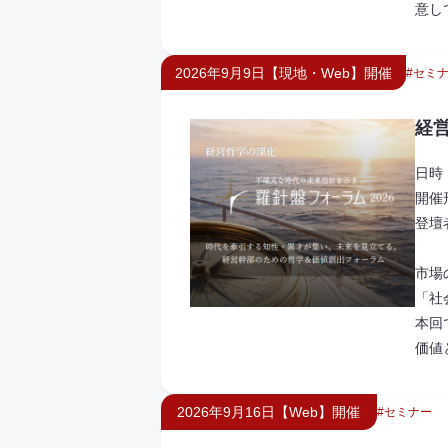
意し
2026年9月9日【現地・Web】開催
セミ
経
日時 
開催
登壇
市場
「社
本回
価値
2026年9月16日【Web】開催
セミナー