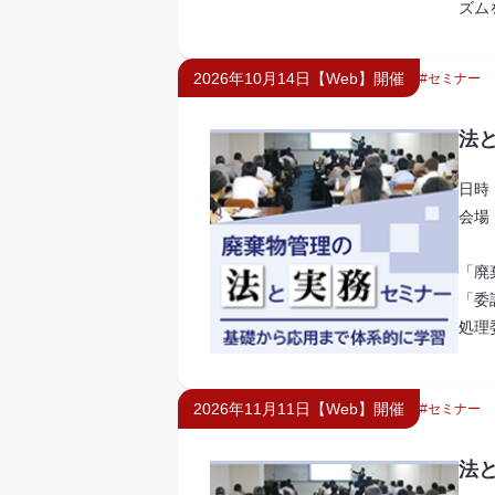
ズム
2026年10月14日【Web】開催
セミナー
法
日時：
会場
「廃
「委
処理
2026年11月11日【Web】開催
セミナー
法