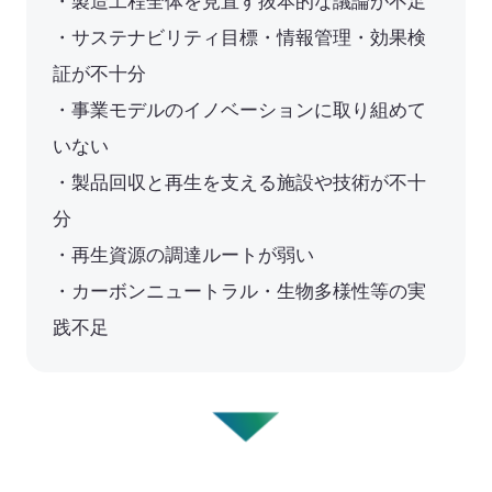
・製造工程全体を見直す抜本的な議論が不足
取扱可能な廃棄物一覧
・サステナビリティ目標・情報管理・効果検
証が不十分
リサイクル実績
・事業モデルのイノベーションに取り組めて
循環資源製造所拠点一覧
いない
・製品回収と再生を支える施設や技術が不十
処理委託先の選定
分
サステナブル調達支援サービス
・再生資源の調達ルートが弱い
・カーボンニュートラル・生物多様性等の実
見える化サービス
践不足
サステナブルBPOサービス
生産工場・プロセス向けソリューション
サステナビリティ教育・研修