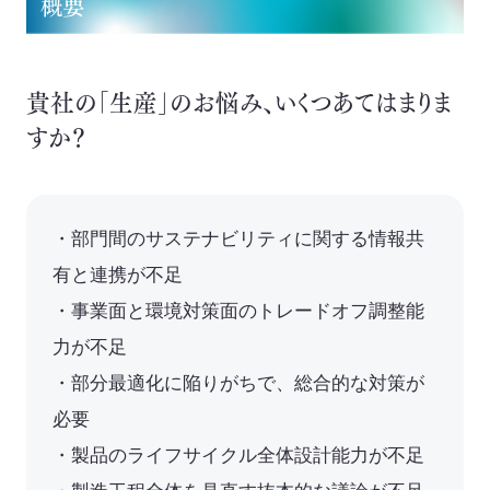
概要
イニシアチブ対応/情報開示支援
サーキュラーエコノミー
貴社の「生産」のお悩み、いくつあてはまりま
カーボンニュートラル
すか？
ネイチャーポジティブ
サステナビリティ教育・研修
・部門間のサステナビリティに関する情報共
循環資源（サーキュラーマテリアル）製造
有と連携が不足
・事業面と環境対策面のトレードオフ調整能
TOP
力が不足
ゼロワン
スマートファクトリー
ZEROⅠ
・部分最適化に陥りがちで、総合的な対策が
必要
産業廃棄物の100%リサイクル｜独自技術
・製品のライフサイクル全体設計能力が不足
リサイクル製品と製造フロー