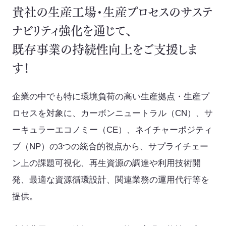
貴社の生産工場・生産プロセスのサステ
SEA(Sustainable Executive Alliance)
ナビリティ強化を通じて、
ご支援・価値づくりの事例
既存事業の持続性向上をご支援しま
す！
持続可能なまちづくり
企業の中でも特に環境負荷の高い生産拠点・生産プ
環境認証審査サービス
ロセスを対象に、カーボンニュートラル（CN）、サ
ーキュラーエコノミー（CE）、ネイチャーポジティ
海外事業
ブ（NP）の3つの統合的視点から、サプライチェー
ン上の課題可視化、再生資源の調達や利用技術開
Mission
発、最適な資源循環設計、関連業務の運用代行等を
提供。
お知らせ