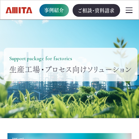
事例紹介
ご相談・資料請求
TOP
Support package for factories
サービス一覧
生産工場・プロセス向けソリューション
サステナブル経営への移行支援
TOP
循環型事業創出プログラム
ビジョン・戦略・計画策定支援