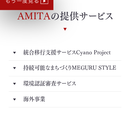
取扱可能な廃棄物一覧
AMITA
の提供サービス
リサイクル実績
循環資源製造所拠点一覧
処理委託先の選定
統合移行支援サービスCyano Project
サステナブル調達支援サービス
持続可能なまちづくりMEGURU STYLE
見える化サービス
環境認証審査サービス
サステナブルBPOサービス
海外事業
生産工場・プロセス向けソリューション
サステナビリティ教育・研修