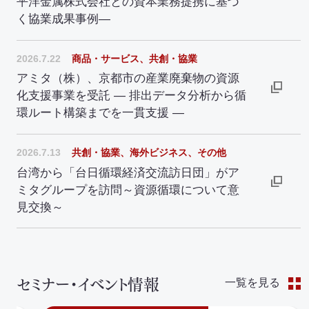
平洋金属株式会社との資本業務提携に基づ
く協業成果事例―
2026.7.22
商品・サービス、共創・協業
アミタ（株）、京都市の産業廃棄物の資源
化支援事業を受託 ― 排出データ分析から循
環ルート構築までを一貫支援 ―
2026.7.13
共創・協業、海外ビジネス、その他
台湾から「台日循環経済交流訪日団」がア
ミタグループを訪問～資源循環について意
見交換～
セミナー・イベント情報
一覧を見る