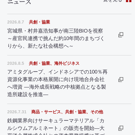
ニュース
2026.8.7
共創・協業
宮城県・村井嘉浩知事が南三陸BIOを視察
～産官民連携で挑んだ約10年間のまちづく
りから、新たな社会構想へ～
2026.8.5
共創・協業、海外ビジネス
アミタグループ、インドネシアでの100％再
資源化事業の本格展開に向け現地合弁会社
へ増資 ―海外成長戦略の中核拠点となる製
造所建設を推進―
2026.7.31
商品・サービス、共創・協業、その他
鉄鋼業界向けサーキュラーマテリアル「カ
ルシウムアルミネート」の販売を開始―大