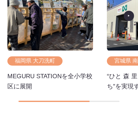
福岡県 大刀洗町
宮城県 
MEGURU STATIONを全小学校
“ひと 森 
区に展開
ち”を実現