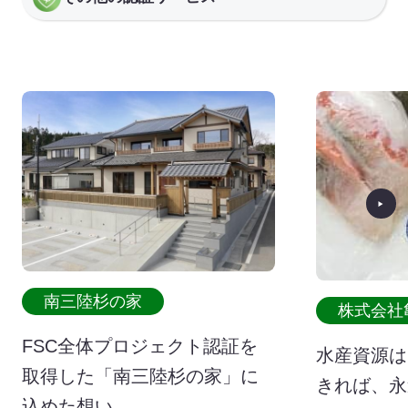
南三陸杉の家
株式会社
FSC全体プロジェクト認証を
水産資源は
取得した「南三陸杉の家」に
きれば、永
込めた想い