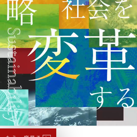
イニシアチブ対応/情報開示支援
サーキュラーエコノミー
カーボンニュートラル
ネイチャーポジティブ
サステナビリティ教育・研修
循環資源（サーキュラーマテリアル）製造
TOP
ゼロワン
スマートファクトリー
ZEROⅠ
産業廃棄物の100%リサイクル｜独自技術
リサイクル製品と製造フロー