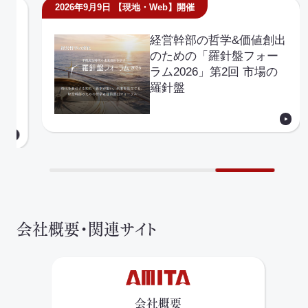
2026年8月19日
【Web】開催
2
法と実務セミナー【排出
事業者編】
会社概要・関連サイト
会社概要