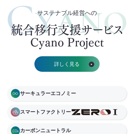
SEA(Sustainable Executive Alliance)
サステナブル経営への
ご支援・価値づくりの事例
統合移行支援サービス
Cyano Project
持続可能なまちづくり
環境認証審査サービス
詳しく見る
海外事業
サーキュラーエコノミー
Mission
スマートファクトリー
お知らせ
カーボンニュートラル