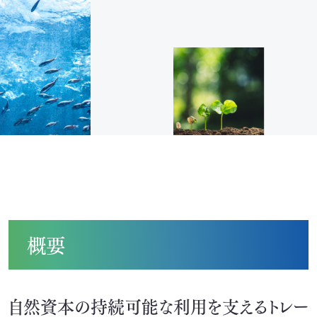
イニシアチブ対応/情報開示支援
サーキュラーエコノミー
カーボンニュートラル
ネイチャーポジティブ
サステナビリティ教育・研修
循環資源（サーキュラーマテリアル）製造
TOP
ゼロワン
概要
スマートファクトリー
ZEROⅠ
産業廃棄物の100%リサイクル｜独自技術
自然資本の持続可能な利用を支えるトレー
リサイクル製品と製造フロー