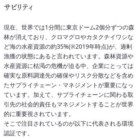
サビリティ
取扱可能な廃棄物一覧
リサイクル実績
現在、世界では1分間に東京ドーム2個分ずつの森
林が消えており、クロマグロやカタクチイワシな
循環資源製造所拠点一覧
ど海の水産資源の約35%(※2019年時点)が、過剰
処理委託先の選定
漁獲の状態にあると言われています。森林資源や
水産資源に枯渇の危機が迫る中、企業にとっては
サステナブル調達支援サービス
確実な原料調達先の確保やリスク分散などを含め
見える化サービス
たサプライチェーン・マネジメントが重要になっ
ています。加えて、サプライチェーンに関わる取
サステナブルBPOサービス
引先の社会的責任もマネジメントすることが世界
的に重要視されています。
生産工場・プロセス向けソリューション
そこで注目されているのが以下に代表される環境
サステナビリティ教育・研修
認証です。