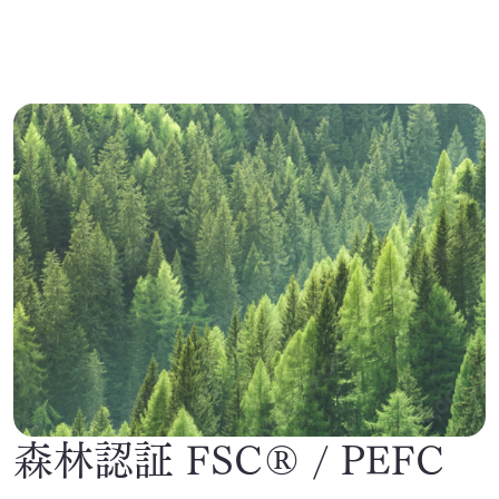
SEA(Sustainable Executive Alliance)
ご支援・価値づくりの事例
持続可能なまちづくり
環境認証審査サービス
海外事業
Mission
森林認証 FSC® / PEFC
お知らせ