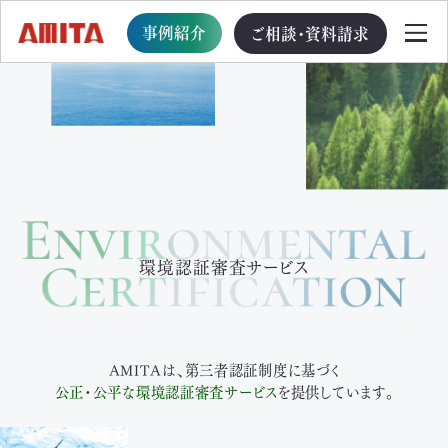
事例紹介
ご相談・資料請求
TOP
サービス一覧
サステナブル経営への移行支援
環境認証審査サービス
TOP
循環型事業創出プログラム
AMITAは、第三者認証制度に基づく
公正・公平な環境認証審査サービス
を提供しています。
ビジョン・戦略・計画策定支援