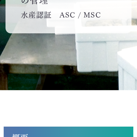
イニシアチブ対応/情報開示支援
水産認証 ASC / MSC
サーキュラーエコノミー
カーボンニュートラル
ネイチャーポジティブ
サステナビリティ教育・研修
循環資源（サーキュラーマテリアル）製造
TOP
ゼロワン
スマートファクトリー
ZEROⅠ
産業廃棄物の100%リサイクル｜独自技術
リサイクル製品と製造フロー