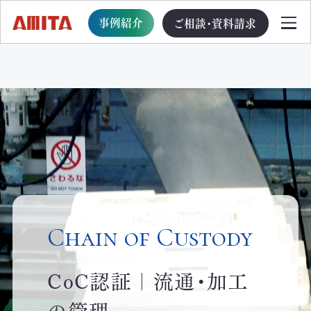
事例紹介
ご相談・資料請求
TOP
サービス一覧
サステナブル経営への移行支援
TOP
Chain of Custody
循環型事業創出プログラム
CoC認証｜流通・加工
ビジョン・戦略・計画策定支援
の管理