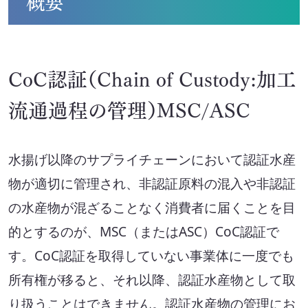
概要
取扱可能な廃棄物一覧
リサイクル実績
CoC認証（Chain of Custody:加工
循環資源製造所拠点一覧
流通過程の管理）MSC/ASC
処理委託先の選定
サステナブル調達支援サービス
水揚げ以降のサプライチェーンにおいて認証水産
物が適切に管理され、非認証原料の混入や非認証
見える化サービス
の水産物が混ざることなく消費者に届くことを目
サステナブルBPOサービス
的とするのが、MSC（またはASC）CoC認証で
生産工場・プロセス向けソリューション
す。CoC認証を取得していない事業体に一度でも
所有権が移ると、それ以降、認証水産物として取
サステナビリティ教育・研修
り扱うことはできません。認証水産物の管理にお