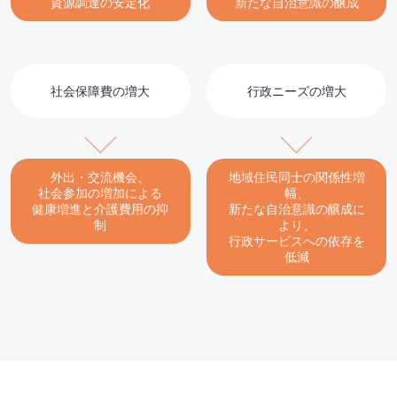
資源調達の安定化
新たな自治意識の醸成
社会保障費の増大
行政ニーズの増大
外出・交流機会、
地域住民同士の関係性増
社会参加の増加による
幅、
健康増進と介護費用の抑
新たな自治意識の醸成に
制
より、
行政サービスへの依存を
低減