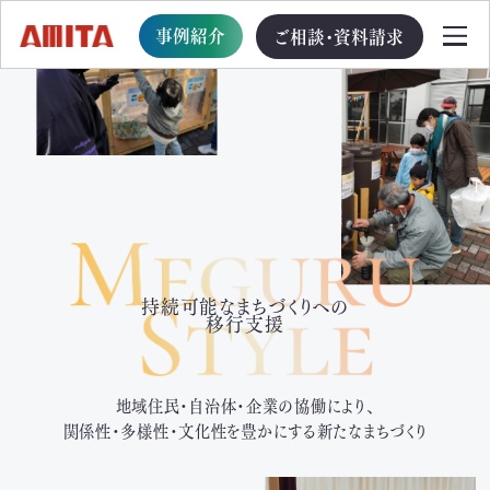
事例紹介
ご相談・資料請求
TOP
サービス一覧
サステナブル経営への移行支援
持続可能なまちづくりへの
移行支援
TOP
循環型事業創出プログラム
地域住民・自治体・企業の協働により、
関係性・多様性・文化性を豊かにする新たなまちづくり
ビジョン・戦略・計画策定支援