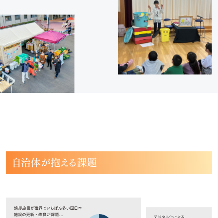
イニシアチブ対応/情報開示支援
サーキュラーエコノミー
カーボンニュートラル
ネイチャーポジティブ
サステナビリティ教育・研修
循環資源（サーキュラーマテリアル）製造
TOP
自治体が抱える課題
ゼロワン
スマートファクトリー
ZEROⅠ
産業廃棄物の100%リサイクル｜独自技術
リサイクル製品と製造フロー