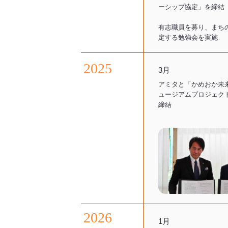
ーシップ協定」を締結
有志職員を募り、まち
定する勉強会を実施
2
0
2
5
3月
アミタと「かめおか未
ュージアムプロジェク
締結
2
0
2
6
1月