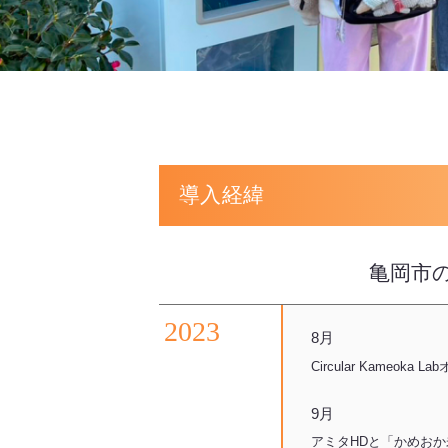
導入経緯
亀岡市
2
0
2
3
8月
Circular Kameoka L
9月
アミタHDと「かめお