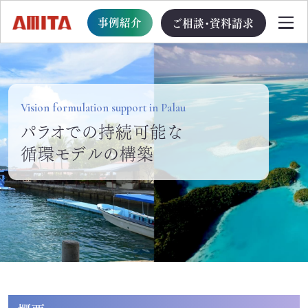
事例紹介
ご相談・資料請求
TOP
Vision formulation support in Palau
パラオでの持続可能な
サービス一覧
循環モデルの構築
サステナブル経営への移行支援
TOP
循環型事業創出プログラム
ビジョン・戦略・計画策定支援