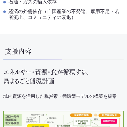
石油・ガスの輸入依存
取扱可能な廃棄物一覧
経済の外需依存（自国産業の不発達、雇用不足・若
者流出、コミュニティの衰退）
リサイクル実績
循環資源製造所拠点一覧
支援内容
処理委託先の選定
サステナブル調達支援サービス
エネルギー・資源・食が循環する、
見える化サービス
島まるごと循環計画
サステナブルBPOサービス
域内資源を活用した脱炭素・循環型モデルの構築を提案
生産工場・プロセス向けソリューション
サステナビリティ教育・研修