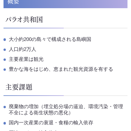
概要
イニシアチブ対応/情報開示支援
サーキュラーエコノミー
パラオ共和国
カーボンニュートラル
大小約200の島々で構成される島嶼国
ネイチャーポジティブ
人口約2万人
サステナビリティ教育・研修
主要産業は観光
豊かな海をはじめ、恵まれた観光資源を有する
循環資源（サーキュラーマテリアル）製造
主要課題
TOP
ゼロワン
スマートファクトリー
ZEROⅠ
廃棄物の増加（埋立処分場の逼迫、環境汚染・管理
不全による衛生状態の悪化）
産業廃棄物の100%リサイクル｜独自技術
国内一次産業の衰退・食糧の輸入依存
リサイクル製品と製造フロー