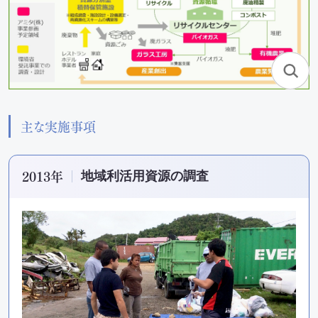
SEA(Sustainable Executive Alliance)
ご支援・価値づくりの事例
持続可能なまちづくり
主な実施事項
環境認証審査サービス
2013年
地域利活用資源の調査
海外事業
Mission
お知らせ