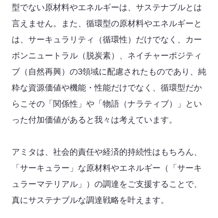
型でない原材料やエネルギーは、サステナブルとは
取扱可能な廃棄物一覧
言えません。また、循環型の原材料やエネルギーと
リサイクル実績
は、サーキュラリティ（循環性）だけでなく、カー
ボンニュートラル（脱炭素）、ネイチャーポジティ
循環資源製造所拠点一覧
ブ（自然再興）の3領域に配慮されたものであり、純
処理委託先の選定
粋な資源価値や機能・性能だけでなく、循環型だか
らこその「関係性」や「物語（ナラティブ）」とい
サステナブル調達支援サービス
った付加価値があると我々は考えています。
見える化サービス
アミタは、社会的責任や経済的持続性はもちろん、
サステナブルBPOサービス
「サーキュラー」な原材料やエネルギー（「サーキ
生産工場・プロセス向けソリューション
ュラーマテリアル」）の調達をご支援することで、
真にサステナブルな調達戦略を叶えます。
サステナビリティ教育・研修