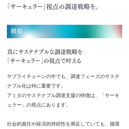
イニシアチブ対応/情報開示支援
「サーキュラー」視点の調達戦略を。
サーキュラーエコノミー
カーボンニュートラル
概要
ネイチャーポジティブ
真にサステナブルな調達戦略を
サステナビリティ教育・研修
「サーキュラー」の視点で叶える
循環資源（サーキュラーマテリアル）製造
サプライチェーンの中でも、調達フェーズのサステ
TOP
ナブル化は特に重要です。
ゼロワン
アミタのサステナブル調達支援の特徴は、「サーキ
スマートファクトリー
ZEROⅠ
ュラー」の視点にあります。
産業廃棄物の100%リサイクル｜独自技術
社会的責任や経済的持続性を満足していても、循環
リサイクル製品と製造フロー