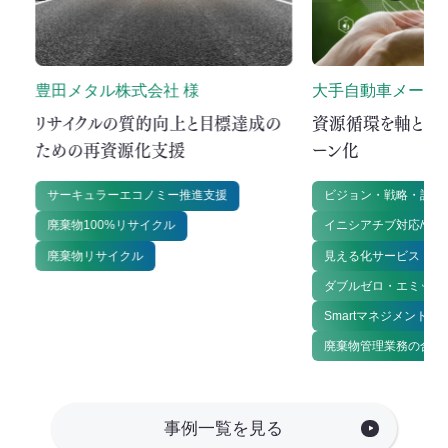
豊田メタル株式会社 様
大手自動車メーカー
リ
リサイクルの質的向上と目標達成の
資源循環を軸とし
ための再資源化支援
ーン化
サーキュラーエコノミー推進支援
ビジョン・戦略・計画
廃棄物100%リサイクル
イニシアチブ対応/情
廃棄物リサイクル
見える化サービス
ダブルゼロ・エミッシ
Smartマネジメント
廃棄物管理業務の合理
事例一覧を見る