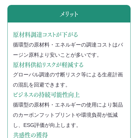
SEA(Sustainable Executive Alliance)
メリット
ご支援・価値づくりの事例
原材料調達コストが下がる
持続可能なまちづくり
循環型の原材料・エネルギーの調達コストはバ
ージン原料より安いことが多いです。
原材料供給リスクが軽減する
環境認証審査サービス
グローバル調達の寸断リスク等による生産計画
海外事業
の混乱を回避できます。
ビジネスの持続可能性向上
循環型の原材料・エネルギーの使用により製品
Mission
のカーボンフットプリントや環境負荷が低減
お知らせ
し、ESG評価が向上します。
共感性の獲得