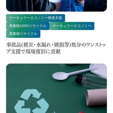
セミナー・イベント
会社概要
サーキュラーエコノミー推進支援
廃棄物100%リサイクル
サーキュラーエコノミー
業務連携
廃棄物リサイクル
事故品(被災・水漏れ・破損等)処分のワンストッ
プ支援で現場復旧に貢献