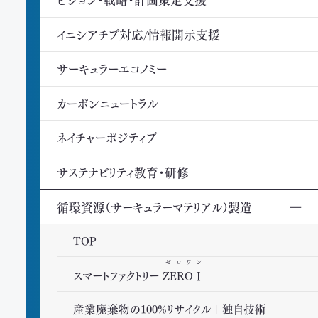
ネイチャ―ポジティブ推進支援
イニシアチブ対応/情報開示支援
TNFDファーストステップキット
サーキュラーエコノミー
見える化サービス
カーボンニュートラル
サステナブル調達支援
ダブルゼロ・エミッション目標策定
ネイチャーポジティブ
廃棄物100%リサイクル
サステナビリティ教育・研修
サステナブルBPO
循環資源（サーキュラーマテリアル）製造
Smartマネジメント
TOP
廃棄物管理ベストウェイ
ゼロワン
スマートファクトリー
ZEROⅠ
オンデマンド研修・セミナー
この条件で絞り込む
産業廃棄物の100%リサイクル｜独自技術