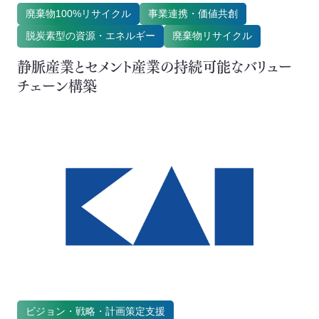
廃棄物100%リサイクル
事業連携・価値共創
取扱可能な廃棄物一覧
見える化サービス
脱炭素型の資源・エネルギー
廃棄物リサイクル
リサイクル実績
サステナブル調達支援
静脈産業とセメント産業の持続可能なバリュー
チェーン構築
循環資源製造所拠点一覧
ダブルゼロ・エミッション目標策定
廃棄物100%リサイクル
処理委託先の選定
サステナブルBPO
サステナブル調達支援サービス
Smartマネジメント
見える化サービス
廃棄物管理ベストウェイ
サステナブルBPOサービス
オンデマンド研修・セミナー
この条件で絞り込む
生産工場・プロセス向けソリューション
Biodiversity Collage
サステナビリティ教育・研修
閉じる
Climate Fresk
ビジョン・戦略・計画策定支援