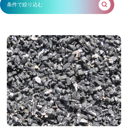
イニシアチブ対応/情報開示支援
条件で絞り込む
サーキュラーエコノミー
カーボンニュートラル
ソリューション
テーマ
ネイチャーポジティブ
新規事業創出プログラム
サステナビリティ教育・研修
ビジョン・戦略・計画策定支援
循環資源（サーキュラーマテリアル）製造
イニシアチブ対応/情報開示支援
TOP
サーキュラーエコノミー推進支援
ゼロワン
スマートファクトリー
ZEROⅠ
カーボンニュートラル推進支援
産業廃棄物の100%リサイクル｜独自技術
ネイチャ―ポジティブ推進支援
リサイクル製品と製造フロー
TNFDファーストステップキット