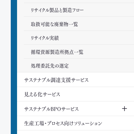
Biodiversity Collage
リサイクル製品と製造フロー
閉じる
Climate Fresk
取扱可能な廃棄物一覧
環境認証審査
リサイクル実績
事業連携・価値共創
循環資源製造所拠点一覧
処理委託先の選定
サステナブル調達支援サービス
見える化サービス
サステナブルBPOサービス
生産工場・プロセス向けソリューション