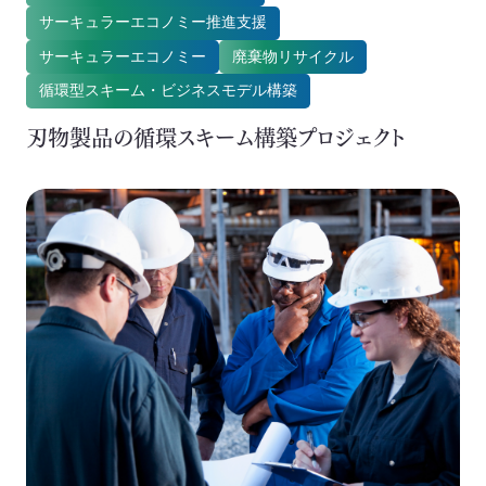
SEA(Sustainable Executive Alliance)
サーキュラーエコノミー推進支援
環境認証審査
サーキュラーエコノミー
廃棄物リサイクル
ご支援・価値づくりの事例
事業連携・価値共創
循環型スキーム・ビジネスモデル構築
刃物製品の循環スキーム構築プロジェクト
持続可能なまちづくり
環境認証審査サービス
海外事業
Mission
お知らせ