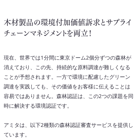
イニシアチブ対応/情報開示支援
サーキュラーエコノミー
木材製品の環境付加価値訴求とサプライ
チェーンマネジメントを両立！
カーボンニュートラル
ネイチャーポジティブ
現在、世界では1分間に東京ドーム2個分ずつの森林が
サステナビリティ教育・研修
消えており、この先、持続的な原料調達が難しくなる
循環資源（サーキュラーマテリアル）製造
ことが予想されます。一方で環境に配慮したグリーン
調達を実践しても、その価値をお客様に伝えることは
TOP
容易ではありません。森林認証は、この2つの課題を同
ゼロワン
時に解決する環境認証です。
スマートファクトリー
ZEROⅠ
産業廃棄物の100%リサイクル｜独自技術
アミタは、以下2種類の森林認証審査サービスを提供し
ています。
リサイクル製品と製造フロー