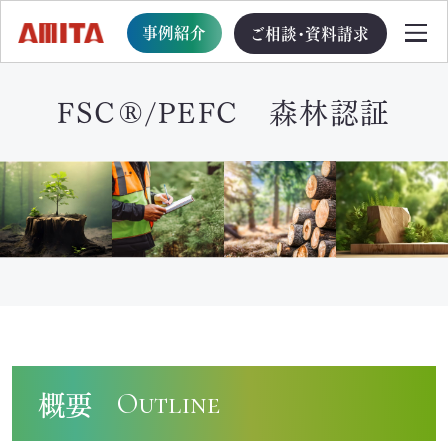
事例紹介
ご相談・資料請求
FSC®/PEFC 森林認証
TOP
サービス一覧
サステナブル経営への移行支援
TOP
循環型事業創出プログラム
概要
Outline
ビジョン・戦略・計画策定支援