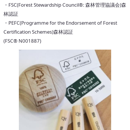
・FSC(Forest Stewardship Council®: 森林管理協議会)森
取扱可能な廃棄物一覧
林認証
・PEFC(Programme for the Endorsement of Forest
リサイクル実績
Certification Schemes)森林認証
循環資源製造所拠点一覧
(FSC® N001887)
処理委託先の選定
サステナブル調達支援サービス
見える化サービス
サステナブルBPOサービス
生産工場・プロセス向けソリューション
サステナビリティ教育・研修