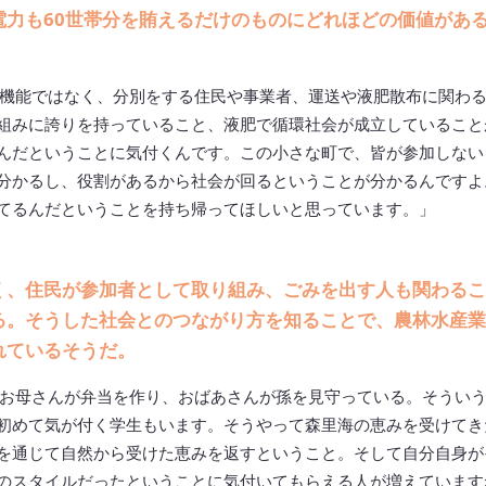
電力も60世帯分を賄えるだけのものにどれほどの価値があ
機能ではなく、分別をする住民や事業者、運送や液肥散布に関わ
組みに誇りを持っていること、液肥で循環社会が成立していること
んだということに気付くんです。この小さな町で、皆が参加しない
分かるし、役割があるから社会が回るということが分かるんですよ
てるんだということを持ち帰ってほしいと思っています。」
く、住民が参加者として取り組み、ごみを出す人も関わるこ
る。そうした社会とのつながり方を知ることで、農林水産業
れているそうだ。
お母さんが弁当を作り、おばあさんが孫を見守っている。そうい
初めて気が付く学生もいます。そうやって森里海の恵みを受けてき
を通じて自然から受けた恵みを返すということ。そして自分自身が
のスタイルだったということに気付いてもらえる人が増えています