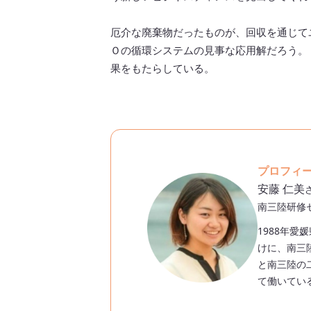
厄介な廃棄物だったものが、回収を通じて
Ｏの循環システムの見事な応用解だろう。
果をもたらしている。
プロフィ
安藤 仁美
南三陸研修
1988年愛
けに、南三
と南三陸の
て働いてい