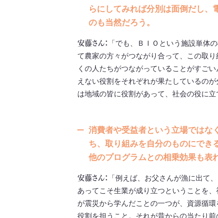
らにしてみれば分別は面倒だし、
のも当然だろう。
安藤さん：
「でも、ＢＩＯという施設単体の
て農家の方々がつながり合って、この取り
くの人たちがつながっていることがすごい
えない役割をそれぞれが果たしているのが
は地域の皆に役割があって、社会の役に立
消費者や受益者という立場ではな
ち、取り組みを自分のものにでき
他のプログラムとの相乗効果も表
安藤さん：
「例えば、お父さんが漁に出て、
あってこそ生業が成り立つということを、
が震災から学んだことの一つが、資源循環
役割を担うこと。それが昔からの当たり前