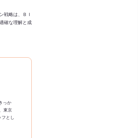
ン戦略は、ＢＩ
適確な理解と成
きっか
、東京
ッフとし