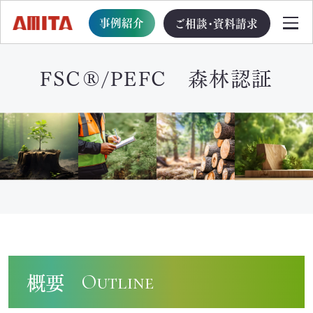
事例紹介
ご相談・資料請求
FSC®/PEFC 森林認証
TOP
サービス一覧
サステナブル経営への移行支援
TOP
循環型事業創出プログラム
概要
Outline
ビジョン・戦略・計画策定支援