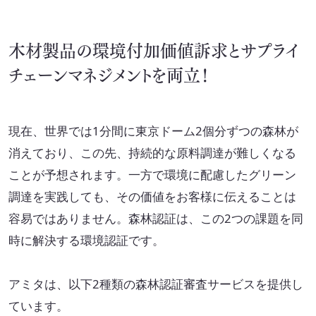
イニシアチブ対応/情報開示支援
サーキュラーエコノミー
木材製品の環境付加価値訴求とサプライ
チェーンマネジメントを両立！
カーボンニュートラル
ネイチャーポジティブ
現在、世界では1分間に東京ドーム2個分ずつの森林が
サステナビリティ教育・研修
消えており、この先、持続的な原料調達が難しくなる
循環資源（サーキュラーマテリアル）製造
ことが予想されます。一方で環境に配慮したグリーン
調達を実践しても、その価値をお客様に伝えることは
TOP
容易ではありません。森林認証は、この2つの課題を同
ゼロワン
時に解決する環境認証です。
スマートファクトリー
ZEROⅠ
産業廃棄物の100%リサイクル｜独自技術
アミタは、以下2種類の森林認証審査サービスを提供し
ています。
リサイクル製品と製造フロー