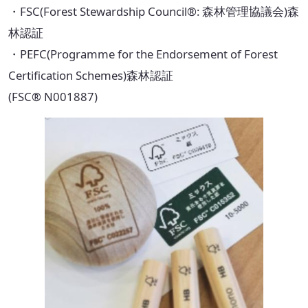
・FSC(Forest Stewardship Council®: 森林管理協議会)森
取扱可能な廃棄物一覧
林認証
・PEFC(Programme for the Endorsement of Forest
リサイクル実績
Certification Schemes)森林認証
循環資源製造所拠点一覧
(FSC® N001887)
処理委託先の選定
サステナブル調達支援サービス
見える化サービス
サステナブルBPOサービス
生産工場・プロセス向けソリューション
サステナビリティ教育・研修