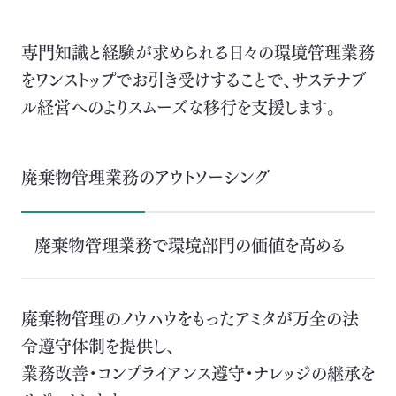
イニシアチブ対応/情報開示支援
サーキュラーエコノミー
専門知識と経験が求められる日々の環境管理業務
をワンストップでお引き受けすることで、サステナブ
カーボンニュートラル
ル経営へのよりスムーズな移行を支援します。
ネイチャーポジティブ
廃棄物管理業務のアウトソーシング
サステナビリティ教育・研修
循環資源（サーキュラーマテリアル）製造
廃棄物管理業務で環境部門の価値を高める
TOP
ゼロワン
スマートファクトリー
ZEROⅠ
廃棄物管理のノウハウをもったアミタが万全の法
令遵守体制を提供し、
産業廃棄物の100%リサイクル｜独自技術
業務改善・コンプライアンス遵守・ナレッジの継承を
リサイクル製品と製造フロー