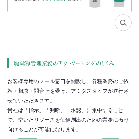
SEA(Sustainable Executive Alliance)
ご支援・価値づくりの事例
持続可能なまちづくり
廃棄物管理業務のアウトソーシングのしくみ
環境認証審査サービス
お客様専用のメール窓口を開設し、各種業務のご依
海外事業
頼・相談・問合せを受け、アミタスタッフが遂行さ
せていただきます。
Mission
貴社は「指示」「判断」「承認」に集中すること
で、空いたリソースを価値創出のための業務に振り
お知らせ
向けることが可能になります。