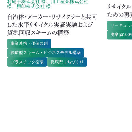
村硝子株式会社 様、川上産業株式会社
リサイク
様、貝印株式会社 様
ための再
自治体・メーカー・リサイクラーと共同
した水平リサイクル実証実験および
サーキュラ
資源回収スキームの構築
廃棄物10
事業連携・価値共創
循環型スキーム・ビジネスモデル構築
プラスチック循環
循環型まちづくり