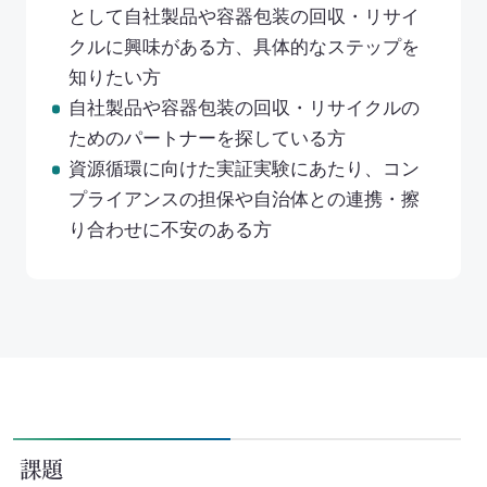
として自社製品や容器包装の回収・リサイ
取扱可能な廃棄物一覧
クルに興味がある方、具体的なステップを
知りたい方
リサイクル実績
自社製品や容器包装の回収・リサイクルの
循環資源製造所拠点一覧
ためのパートナーを探している方
資源循環に向けた実証実験にあたり、コン
処理委託先の選定
プライアンスの担保や自治体との連携・擦
り合わせに不安のある方
サステナブル調達支援サービス
見える化サービス
サステナブルBPOサービス
生産工場・プロセス向けソリューション
サステナビリティ教育・研修
課題