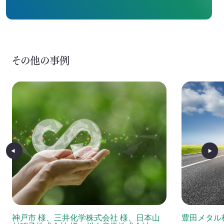
その他の事例
神戸市 様、三井化学株式会社 様、日本山
豊田メタル