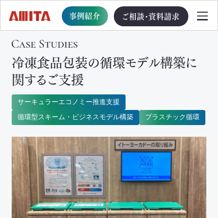
事例紹介
ご相談・資料請求
冷凍食品包装の循環モデル構築に
TOP
関するご支援
サービス一覧
サーキュラーエコノミー推進支援
循環型スキーム・ビジネスモデル構築
プラスチック循環
サステナブル経営への移行支援
TOP
循環型事業創出プログラム
ビジョン・戦略・計画策定支援