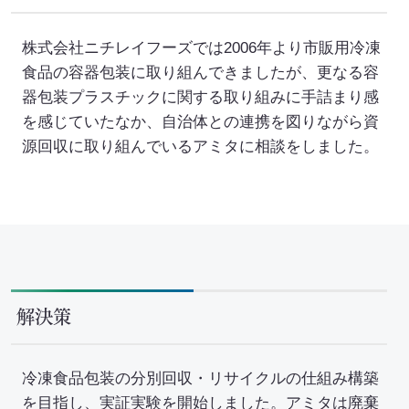
SEA(Sustainable Executive Alliance)
株式会社ニチレイフーズでは2006年より市販用冷凍
ご支援・価値づくりの事例
食品の容器包装に取り組んできましたが、更なる容
器包装プラスチックに関する取り組みに手詰まり感
を感じていたなか、自治体との連携を図りながら資
持続可能なまちづくり
源回収に取り組んでいるアミタに相談をしました。
環境認証審査サービス
海外事業
解決策
Mission
お知らせ
冷凍食品包装の分別回収・リサイクルの仕組み構築
を目指し、実証実験を開始しました。アミタは廃棄