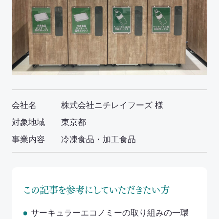
イニシアチブ対応/情報開示支援
サーキュラーエコノミー
カーボンニュートラル
ネイチャーポジティブ
サステナビリティ教育・研修
会社名
株式会社ニチレイフーズ 様
循環資源（サーキュラーマテリアル）製造
対象地域
東京都
事業内容
冷凍食品・加工食品
TOP
ゼロワン
スマートファクトリー
ZEROⅠ
この記事を参考にしていただきたい方
産業廃棄物の100%リサイクル｜独自技術
リサイクル製品と製造フロー
サーキュラーエコノミーの取り組みの一環