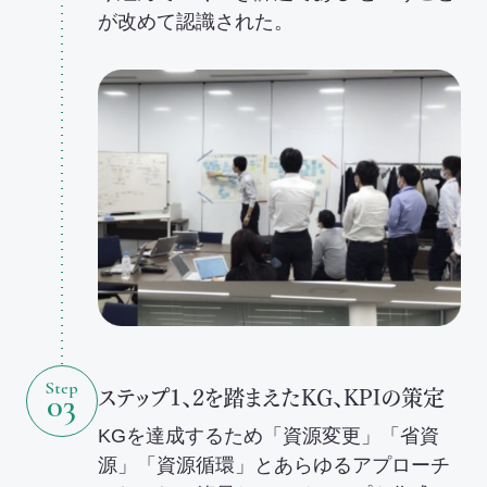
が改めて認識された。
Step
ステップ1、2を踏まえたKG、KPIの策定
03
KGを達成するため「資源変更」「省資
源」「資源循環」とあらゆるアプローチ