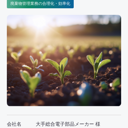
イニシアチブ対応/情報開示支援
廃棄物管理業務の合理化・効率化
サーキュラーエコノミー
カーボンニュートラル
ネイチャーポジティブ
サステナビリティ教育・研修
循環資源（サーキュラーマテリアル）製造
TOP
ゼロワン
スマートファクトリー
ZEROⅠ
産業廃棄物の100%リサイクル｜独自技術
リサイクル製品と製造フロー
会社名
大手総合電子部品メーカー 様