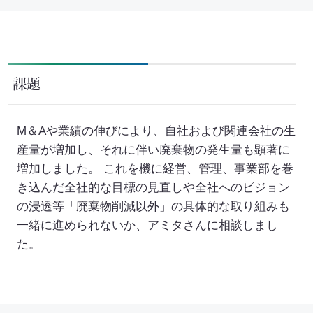
SEA(Sustainable Executive Alliance)
ご支援・価値づくりの事例
課題
持続可能なまちづくり
M＆Aや業績の伸びにより、自社および関連会社の生
環境認証審査サービス
産量が増加し、それに伴い廃棄物の発生量も顕著に
増加しました。 これを機に経営、管理、事業部を巻
海外事業
き込んだ全社的な目標の見直しや全社へのビジョン
の浸透等「廃棄物削減以外」の具体的な取り組みも
一緒に進められないか、アミタさんに相談しまし
Mission
た。
お知らせ