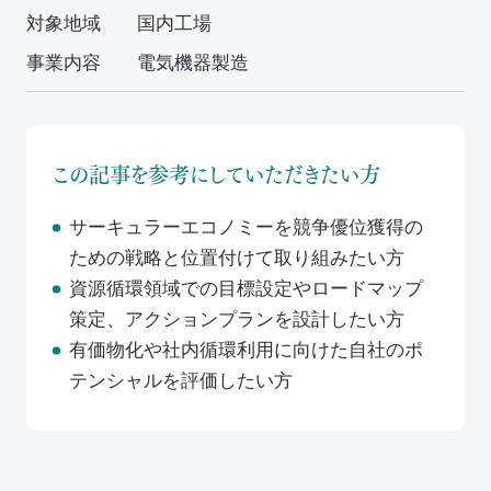
対象地域
国内工場
取扱可能な廃棄物一覧
事業内容
電気機器製造
リサイクル実績
循環資源製造所拠点一覧
この記事を参考にしていただきたい方
処理委託先の選定
サーキュラーエコノミーを競争優位獲得の
サステナブル調達支援サービス
ための戦略と位置付けて取り組みたい方
資源循環領域での目標設定やロードマップ
見える化サービス
策定、アクションプランを設計したい方
サステナブルBPOサービス
有価物化や社内循環利用に向けた自社のポ
テンシャルを評価したい方
生産工場・プロセス向けソリューション
サステナビリティ教育・研修