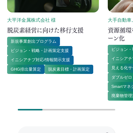
大平洋金属株式会社 様
大手自動車
脱炭素経営に向けた移行支援
資源循環
ーン化
新規事業創出プログラム
ビジョン・
ビジョン・戦略・計画策定支援
イニシアチ
イニシアチブ対応/情報開示支援
見える化サ
GHG排出量算定
脱炭素目標・計画策定
ダブルゼロ
Smartマ
廃棄物管理