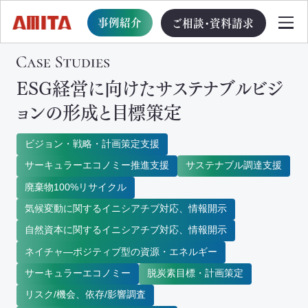
事例紹介
ご相談・資料請求
ESG経営に向けたサステナブルビジ
TOP
ョンの形成と目標策定
サービス一覧
ビジョン・戦略・計画策定支援
サーキュラーエコノミー推進支援
サステナブル調達支援
サステナブル経営への移行支援
廃棄物100%リサイクル
TOP
気候変動に関するイニシアチブ対応、情報開示
自然資本に関するイニシアチブ対応、情報開示
循環型事業創出プログラム
ネイチャ―ポジティブ型の資源・エネルギー
サーキュラーエコノミー
脱炭素目標・計画策定
ビジョン・戦略・計画策定支援
リスク/機会、依存/影響調査