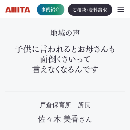
事例紹介
ご相談・資料請求
地域の声
TOP
子供に言われるとお母さんも
面倒くさいって
サービス一覧
言えなくなるんです
サステナブル経営への移行支援
TOP
循環型事業創出プログラム
戸倉保育所 所長
佐々木 美香
ビジョン・戦略・計画策定支援
さん