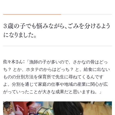
SEA(Sustainable Executive Alliance)
ご支援・価値づくりの事例
３歳の子でも悩みながら、ごみを分けるよう
になりました。
持続可能なまちづくり
環境認証審査サービス
佐々木さん：
「漁師の子が多いので、さかなの骨はどっ
ち？ とか、ホタテのからはどっち？ と、給食に出ない
海外事業
ものの分別方法を保育所で先生に尋ねてくるんです
よ。分別を通じて家庭の仕事や地域の産業に関心が広
Mission
がっていったことが大きな成果だと思いますね。」
お知らせ