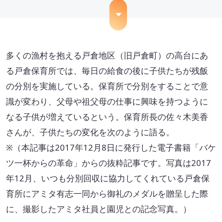
取扱可能な廃棄物一覧
リサイクル実績
多くの漁村を抱える戸倉地区（旧戸倉町）の高台にあ
循環資源製造所拠点一覧
る戸倉保育所では、毎日の給食の後に子供たちが残飯
の分別を実施している。保育所で分別をすることで意
処理委託先の選定
識が変わり、父母や祖父母の仕事に興味を持つように
サステナブル調達支援サービス
なる子供が増えているという。保育所長の佐々木美香
さんが、子供たちの変化を次のように語る。
見える化サービス
※（本記事は2017年12月8日に発行した電子書籍「
バケ
サステナブルBPOサービス
ツ一杯からの革命
」からの抜粋記事です。写真は2017
年12月、いつも分別回収に協力してくれている戸倉保
生産工場・プロセス向けソリューション
育所にアミタ有志一同から御礼のメダルを贈呈した際
サステナビリティ教育・研修
に、撮影したアミタ社員と園児との記念写真。）