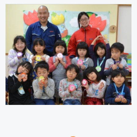
イニシアチブ対応/情報開示支援
サーキュラーエコノミー
カーボンニュートラル
ネイチャーポジティブ
サステナビリティ教育・研修
循環資源（サーキュラーマテリアル）製造
TOP
ゼロワン
スマートファクトリー
ZEROⅠ
産業廃棄物の100%リサイクル｜独自技術
リサイクル製品と製造フロー