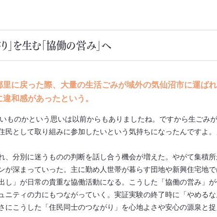
り」を生む「協働の営み」へ
郷里に戻った際、大量の生活ごみが域外の気仙沼市に運ばれ
に違和感があったという。
いものかという思いは以前からもありましたね。ですから生ごみ
住民として取り組みに参加したいという気持ちになったんですよ。
れ、分別に迷うものの判断を話し合う機会が増えた。やがて集積所
ンが深まっていった。主に勤め人世帯が暮らす団地や新興住宅地で
出し」が日常の貴重な協働活動になる。こうした「協働の営み」が
ュニティの力にもつながっていく。実証実験の終了時に「やめるな
さにこうした「住民同士のつながり」を心地よさや安心の源泉と捉