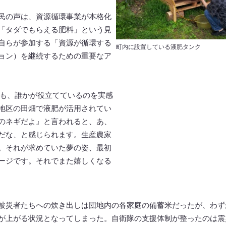
民の声は、資源循環事業が本格化
「タダでもらえる肥料」という見
自らが参加する「資源が循環する
町内に設置している液肥タンク
ョン）を継続するための重要なア
も、誰かが役立てているのを実感
地区の田畑で液肥が活用されてい
のネギだよ』と言われると、あ、
だな、と感じられます。生産農家
。それが求めていた夢の姿、最初
ージです。それでまた嬉しくなる
被災者たちへの炊き出しは団地内の各家庭の備蓄米だったが、わず
が上がる状況となってしまった。自衛隊の支援体制が整ったのは震