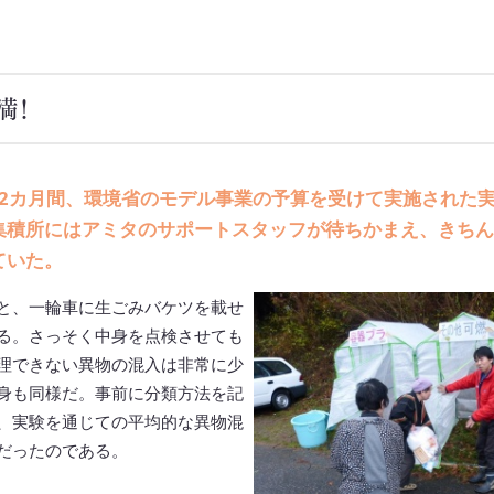
満！
らの2カ月間、環境省のモデル事業の予算を受けて実施された
集積所にはアミタのサポートスタッフが待ちかまえ、きちん
ていた。
と、一輪車に生ごみバケツを載せ
る。さっそく中身を点検させても
理できない異物の混入は非常に少
身も同様だ。事前に分類方法を記
、実験を通じての平均的な異物混
だったのである。