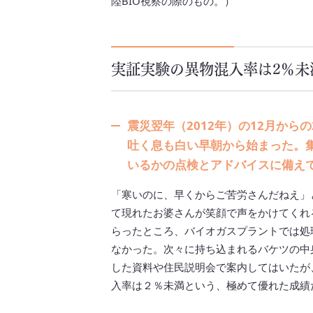
陸BIO視察の際のもの。）
実証実験の異物混入率は2％未
震災翌年（2012年）の12月か
吐く息も白い早朝から始まった。
いるかの点検とアドバイスに備え
「寒いのに、早くからご苦労さんだねえ」
て現れたお婆さんが笑顔で声をかけてくれ
らったところ、バイオガスプラントでは処
なかった。次々に持ち込まれるバケツの中
した資料や住民説明会で案内してはいたが
入率は２％未満という、極めて優れた成績