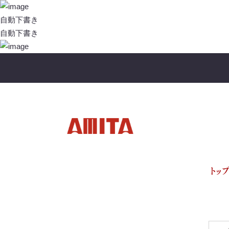
投
稿
自動下書き
ナ
自動下書き
ビ
ゲ
ー
シ
ョ
ン
トッ