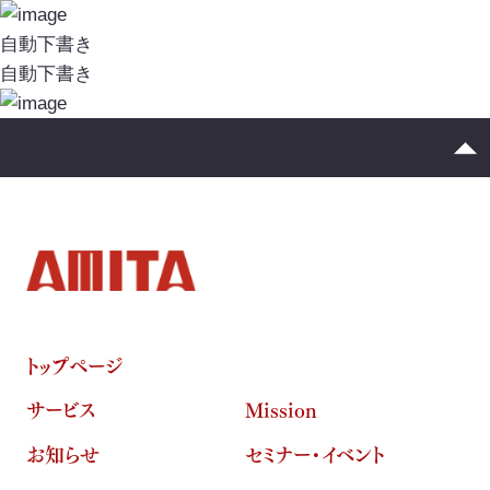
イニシアチブ対応/情報開示支援
投
稿
自動下書き
サーキュラーエコノミー
ナ
自動下書き
ビ
カーボンニュートラル
ゲ
ネイチャーポジティブ
ー
シ
サステナビリティ教育・研修
ョ
ン
循環資源（サーキュラーマテリアル）製造
TOP
トップページ
ゼロワン
スマートファクトリー
ZEROⅠ
サービス
Mission
産業廃棄物の100%リサイクル｜独自技術
お知らせ
セミナー・イベント
リサイクル製品と製造フロー