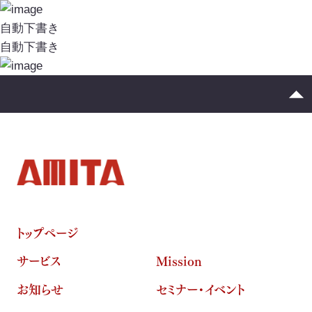
イニシアチブ対応/情報開示支援
投
稿
自動下書き
サーキュラーエコノミー
ナ
自動下書き
ビ
カーボンニュートラル
ゲ
ネイチャーポジティブ
ー
シ
サステナビリティ教育・研修
ョ
ン
循環資源（サーキュラーマテリアル）製造
TOP
トップページ
ゼロワン
スマートファクトリー
ZEROⅠ
サービス
Mission
産業廃棄物の100%リサイクル｜独自技術
お知らせ
セミナー・イベント
リサイクル製品と製造フロー