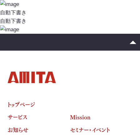
イニシアチブ対応/情報開示支援
投
稿
自動下書き
サーキュラーエコノミー
ナ
自動下書き
ビ
カーボンニュートラル
ゲ
ネイチャーポジティブ
ー
シ
サステナビリティ教育・研修
ョ
ン
循環資源（サーキュラーマテリアル）製造
TOP
トップページ
ゼロワン
スマートファクトリー
ZEROⅠ
サービス
Mission
産業廃棄物の100%リサイクル｜独自技術
お知らせ
セミナー・イベント
リサイクル製品と製造フロー