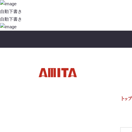
投
稿
自動下書き
ナ
自動下書き
ビ
ゲ
ー
シ
ョ
ン
トッ