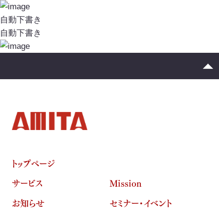
イニシアチブ対応/情報開示支援
投
稿
自動下書き
サーキュラーエコノミー
ナ
自動下書き
ビ
カーボンニュートラル
ゲ
ネイチャーポジティブ
ー
シ
サステナビリティ教育・研修
ョ
ン
循環資源（サーキュラーマテリアル）製造
TOP
トップページ
ゼロワン
スマートファクトリー
ZEROⅠ
サービス
Mission
産業廃棄物の100%リサイクル｜独自技術
お知らせ
セミナー・イベント
リサイクル製品と製造フロー