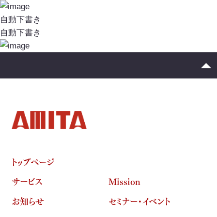
イニシアチブ対応/情報開示支援
投
稿
自動下書き
サーキュラーエコノミー
ナ
自動下書き
ビ
カーボンニュートラル
ゲ
ネイチャーポジティブ
ー
シ
サステナビリティ教育・研修
ョ
ン
循環資源（サーキュラーマテリアル）製造
TOP
トップページ
ゼロワン
スマートファクトリー
ZEROⅠ
サービス
Mission
産業廃棄物の100%リサイクル｜独自技術
お知らせ
セミナー・イベント
リサイクル製品と製造フロー