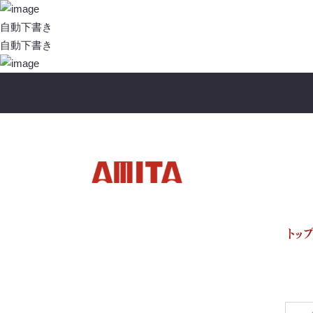
投
稿
自動下書き
ナ
自動下書き
ビ
ゲ
ー
シ
ョ
ン
トッ