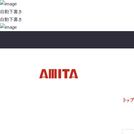
投
稿
自動下書き
ナ
自動下書き
ビ
ゲ
ー
シ
ョ
ン
トッ